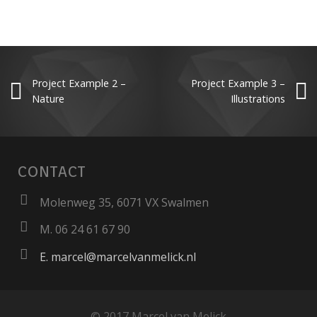
Project Example 2 –
Project Example 3 –
Nature
Illustrations
CONTACT
Molenweg 35, 6071 VX Swalmen
M. 06 24 61 67 90
E. marcel@marcelvanmelick.nl
© 2017 Marcel van Melick