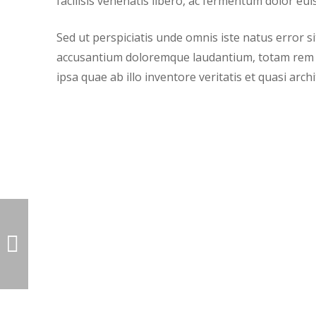
facilisis venenatis libero, ac fermentum dolor eui
Sed ut perspiciatis unde omnis iste natus error s
accusantium doloremque laudantium, totam rem
ipsa quae ab illo inventore veritatis et quasi arch