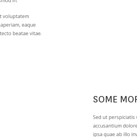
smod in.
it voluptatem
 aperiam, eaque
itecto beatae vitae.
SOME MOR
Sed ut perspiciatis
accusantium dolor
ipsa quae ab illo in