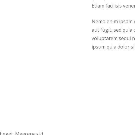
Etiam facilisis ven
Nemo enim ipsam vo
aut fugit, sed qui
voluptatem sequi n
ipsum quia dolor sit
it eget. Maecenas id