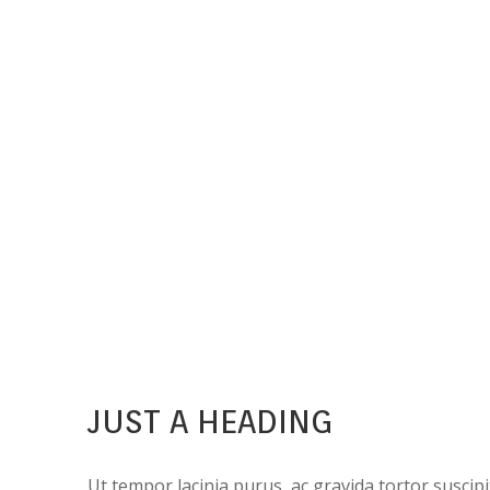
JUST A HEADING
Ut tempor lacinia purus, ac gravida tortor suscip