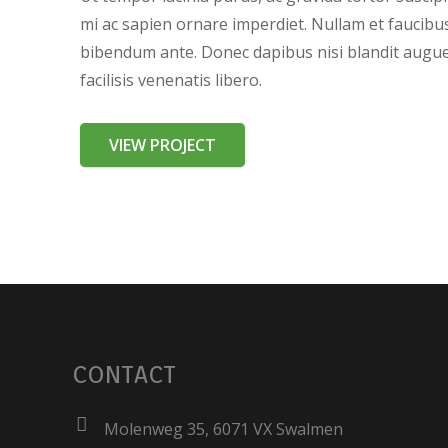
mi ac sapien ornare imperdiet. Nullam et faucibus
bibendum ante. Donec dapibus nisi blandit augu
facilisis venenatis libero.
VIEW PROJECT
CONTACT
Molenweg 35, 6071 VX Swalmen